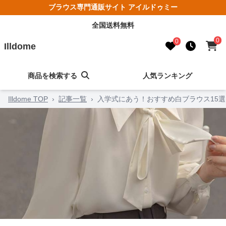
ブラウス専門通販サイト アイルドゥミー
全国送料無料
0
0
Illdome
商品を検索する
人気ランキング
Illdome TOP
›
記事一覧
›
入学式にあう！おすすめ白ブラウス15選