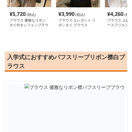
¥
5,720
¥
3,990
¥
4,260
(税込)
(税込)
(税込
ブラウス 優雅なリボン
ブラウス エレガント リ
ブラウス 上品
タイ付きシフォンブラウ
ボンタイ ブラウス
ースフリルブラ
ス
入学式におすすめパフスリーブリボン襟白ブ
ラウス