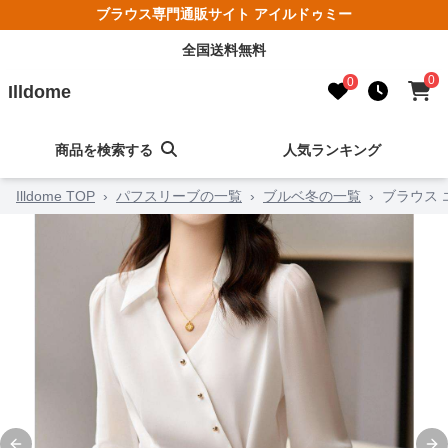
ブラウス専門通販サイト アイルドゥミー
全国送料無料
0
0
Illdome
商品を検索する
人気ランキング
Illdome TOP
›
パフスリーブの一覧
›
ブルベ冬の一覧
›
ブラウス