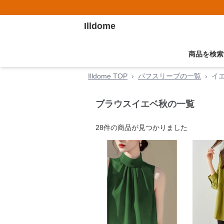
Illdome
商品を検索
Illdome TOP
›
パフスリーブの一覧
›
イ
ブラウスイエベ秋の一覧
28
件の商品が見つかりました