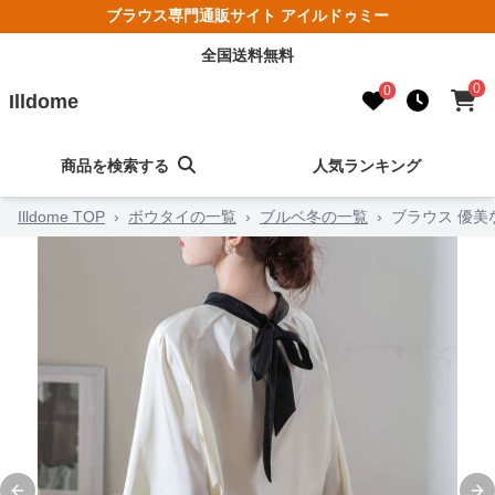
ブラウス専門通販サイト アイルドゥミー
全国送料無料
0
0
Illdome
商品を検索する
人気ランキング
Illdome TOP
›
ボウタイの一覧
›
ブルベ冬の一覧
›
ブラウス 優