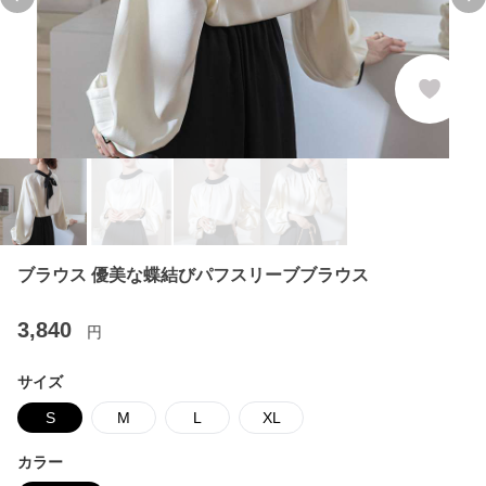
Previous slide
Ne
ブラウス 優美な蝶結びパフスリーブブラウス
3,840
円
サイズ
S
M
L
XL
カラー