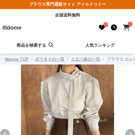
ブラウス専門通販サイト アイルドゥミー
全国送料無料
0
0
Illdome
商品を検索する
人気ランキング
Illdome TOP
›
ボウタイの一覧
›
イエベ春の一覧
›
ブラウス エレ