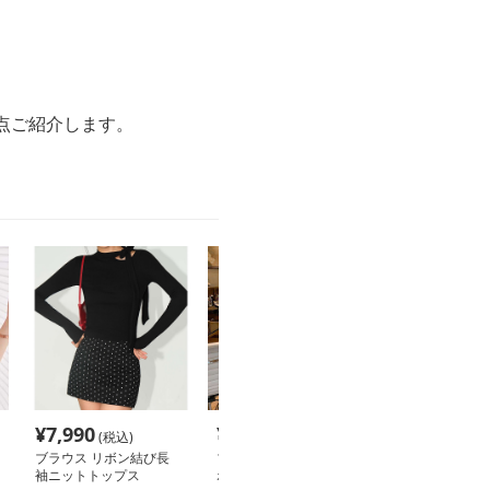
点ご紹介します。
¥
7,990
¥
5,000
¥
2,620
(税込)
(税込)
(税込
ブラウス リボン結び長
ブラウス エレガントリ
ブラウス フリ
袖ニットトップス
ボンタイ襟ブラウス
ン付きふんわり