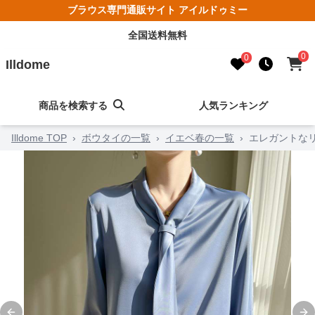
ブラウス専門通販サイト アイルドゥミー
全国送料無料
0
0
Illdome
商品を検索する
人気ランキング
Illdome TOP
›
ボウタイの一覧
›
イエベ春の一覧
›
エレガントな