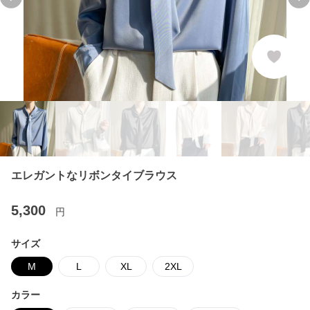
Previous slide
Ne
エレガントなリボンタイブラウス
5,300
円
サイズ
M
L
XL
2XL
カラー