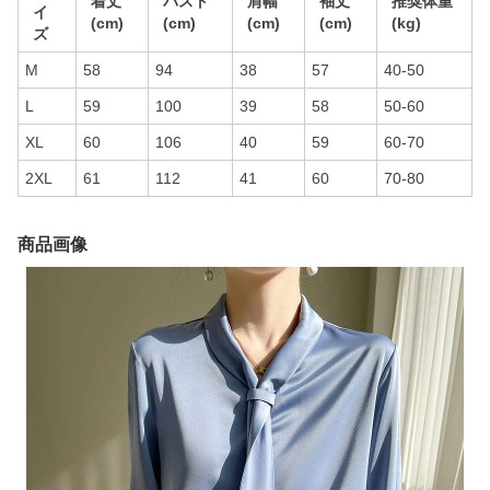
着丈
バスト
肩幅
袖丈
推奨体重
イ
(cm)
(cm)
(cm)
(cm)
(kg)
ズ
M
58
94
38
57
40-50
L
59
100
39
58
50-60
XL
60
106
40
59
60-70
2XL
61
112
41
60
70-80
商品画像