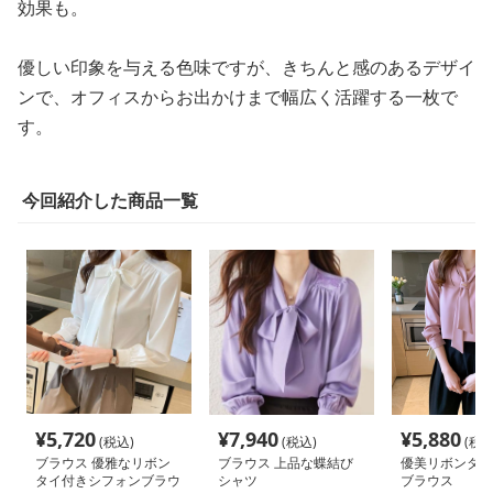
効果も。
優しい印象を与える色味ですが、きちんと感のあるデザイ
ンで、オフィスからお出かけまで幅広く活躍する一枚で
す。
今回紹介した商品一覧
¥
5,720
¥
7,940
¥
5,880
(税込)
(税込)
(税込
ブラウス 優雅なリボン
ブラウス 上品な蝶結び
優美リボンタイ
タイ付きシフォンブラウ
シャツ
ブラウス