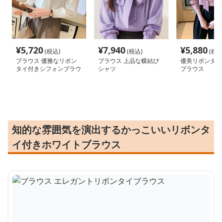
¥
5,720
¥
7,940
¥
5,880
(税込)
(税込)
(税込
ブラウス 優雅なリボン
ブラウス 上品な蝶結び
優美リボンタイ
タイ付きシフォンブラウ
シャツ
ブラウス
ス
知的な雰囲気を演出するかっこいいリボンタ
イ付きホワイトブラウス