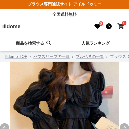
ブラウス専門通販サイト アイルドゥミー
全国送料無料
0
0
Illdome
商品を検索する
人気ランキング
Illdome TOP
›
パフスリーブの一覧
›
ブルベ冬の一覧
›
ブラウス