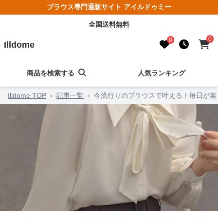
ブラウス専門通販サイト アイルドゥミー
全国送料無料
0
0
Illdome
商品を検索する
人気ランキング
Illdome TOP
›
記事一覧
›
今流行りのブラウスで叶える！毎日が楽