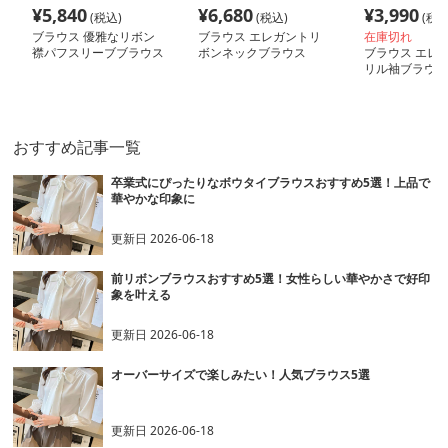
¥
5,840
¥
6,680
¥
3,990
(税込)
(税込)
(税込
ブラウス 優雅なリボン
ブラウス エレガントリ
在庫切れ
襟パフスリーブブラウス
ボンネックブラウス
ブラウス エレ
リル袖ブラウス
おすすめ記事一覧
卒業式にぴったりなボウタイブラウスおすすめ5選！上品で
華やかな印象に
更新日
2026-06-18
前リボンブラウスおすすめ5選！女性らしい華やかさで好印
象を叶える
更新日
2026-06-18
オーバーサイズで楽しみたい！人気ブラウス5選
更新日
2026-06-18