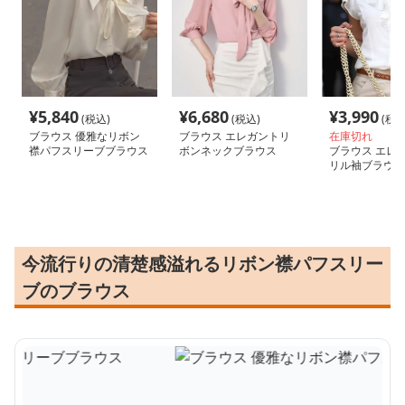
¥
5,840
¥
6,680
¥
3,990
(税込)
(税込)
(税込
ブラウス 優雅なリボン
ブラウス エレガントリ
在庫切れ
襟パフスリーブブラウス
ボンネックブラウス
ブラウス エレ
リル袖ブラウス
今流行りの清楚感溢れるリボン襟パフスリー
ブのブラウス