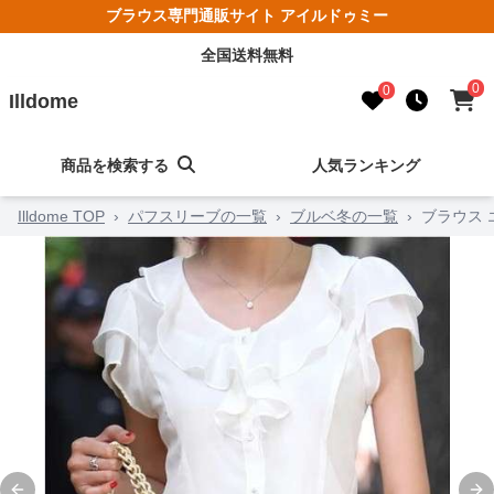
ブラウス専門通販サイト アイルドゥミー
全国送料無料
0
0
Illdome
商品を検索する
人気ランキング
Illdome TOP
›
パフスリーブの一覧
›
ブルベ冬の一覧
›
ブラウス