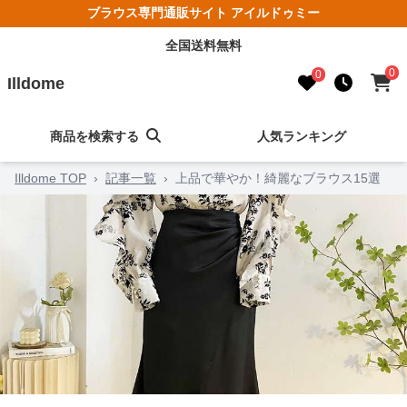
ブラウス専門通販サイト アイルドゥミー
全国送料無料
0
0
Illdome
商品を検索する
人気ランキング
Illdome TOP
›
記事一覧
›
上品で華やか！綺麗なブラウス15選