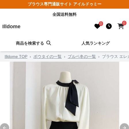
ブラウス専門通販サイト アイルドゥミー
全国送料無料
0
0
Illdome
商品を検索する
人気ランキング
Illdome TOP
›
ボウタイの一覧
›
ブルベ冬の一覧
›
ブラウス エ