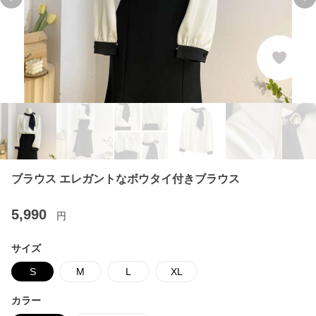
Previous slide
Ne
ブラウス エレガントなボウタイ付きブラウス
5,990
円
サイズ
S
M
L
XL
カラー