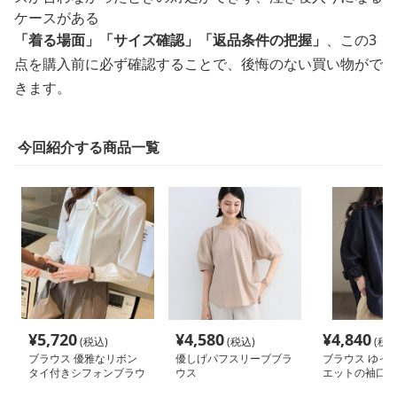
ケースがある
「着る場面」「サイズ確認」「返品条件の把握」
、この3
点を購入前に必ず確認することで、後悔のない買い物がで
きます。
今回紹介する商品一覧
¥
5,720
¥
4,580
¥
4,840
(税込)
(税込)
(税込
ブラウス 優雅なリボン
優しげパフスリーブブラ
ブラウス ゆっ
タイ付きシフォンブラウ
ウス
エットの袖口ロ
ス
プブラウス