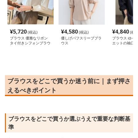
¥
5,720
¥
4,580
¥
4,840
(税込)
(税込)
(税込
ブラウス 優雅なリボン
優しげパフスリーブブラ
ブラウス ゆっ
タイ付きシフォンブラウ
ウス
エットの袖口ロ
ス
プブラウス
ブラウスをどこで買うか迷う前に｜まず押さ
えるべきポイント
ブラウスをどこで買うか選ぶうえで重要な判断基
準