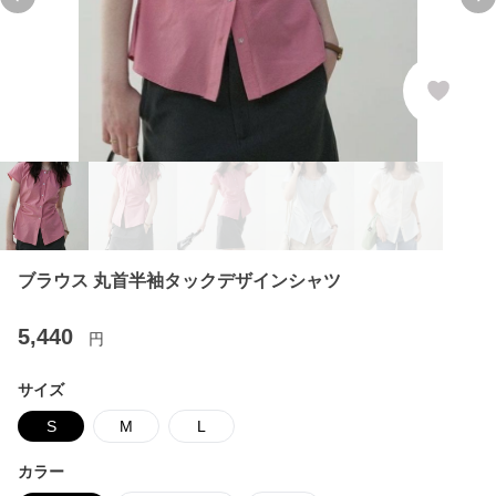
Previous slide
Ne
ブラウス 丸首半袖タックデザインシャツ
5,440
円
サイズ
S
M
L
カラー