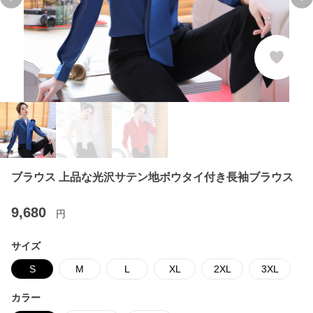
Previous slide
Ne
ブラウス 上品な光沢サテン地ボウタイ付き長袖ブラウス
9,680
円
サイズ
S
M
L
XL
2XL
3XL
カラー