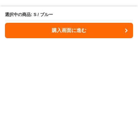
選択中の商品: S / ブルー
購入画面に進む
Illdome
について
会社概要