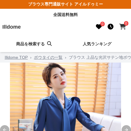
ブラウス専門通販サイト アイルドゥミー
全国送料無料
0
0
Illdome
商品を検索する
人気ランキング
Illdome TOP
›
ボウタイの一覧
›
ブラウス 上品な光沢サテン地ボ