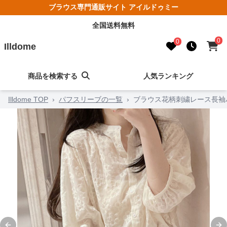
ブラウス専門通販サイト アイルドゥミー
全国送料無料
0
0
Illdome
商品を検索する
人気ランキング
Illdome TOP
›
パフスリーブの一覧
›
ブラウス花柄刺繍レース長袖