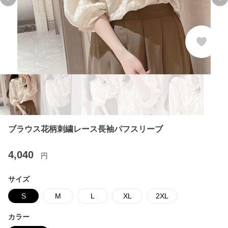
Previous slide
Ne
ブラウス花柄刺繍レース長袖パフスリーブ
4,040
円
サイズ
S
M
L
XL
2XL
カラー