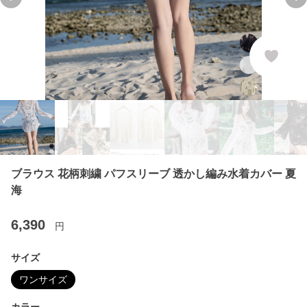
Previous slide
Ne
ブラウス 花柄刺繍 パフスリーブ 透かし編み水着カバー 夏
海
6,390
円
サイズ
ワンサイズ