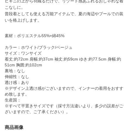
ビキニの上から羽織るだけで、リゾート感あふれるおしゃれな着
こなしに。
普段着としても使える万能アイテムで、夏の海辺やプールでの装
いを格上げします。
素材：ポリエステル55%+綿45%
カラー：ホワイト/ブラック/ベージュ
サイズ：ワンサイズ
着丈:約72cm 肩幅:約37cm 袖丈:約59cm ゆき:約77.5cm 身幅:約
51cm 胸囲:約102cm
裏地：なし
伸縮性：なし
透け感：あり
※デザイン上透け感がございますので、インナーの着用をおすす
め致します。
生産国：
※すべて平置きサイズです（採寸方法違いより、多少の誤差がご
ざいますので、ご了承ください）。
商品画像