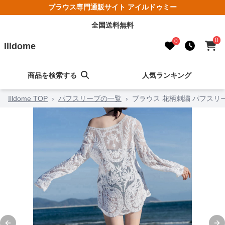
ブラウス専門通販サイト アイルドゥミー
全国送料無料
0
0
Illdome
商品を検索する
人気ランキング
Illdome TOP
›
パフスリーブの一覧
›
ブラウス 花柄刺繍 パフスリ