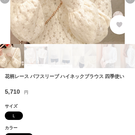
Previous slide
Ne
花柄レース パフスリーブ ハイネックブラウス 四季使い
5,710
円
サイズ
L
カラー