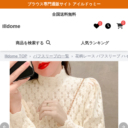
ブラウス専門通販サイト アイルドゥミー
全国送料無料
0
0
Illdome
商品を検索する
人気ランキング
Illdome TOP
›
パフスリーブの一覧
›
花柄レース パフスリーブ ハ