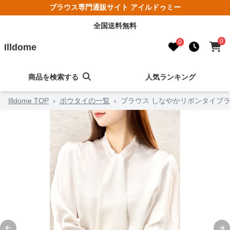
ブラウス専門通販サイト アイルドゥミー
全国送料無料
0
0
Illdome
商品を検索する
人気ランキング
Illdome TOP
›
ボウタイの一覧
›
ブラウス しなやかリボンタイブ