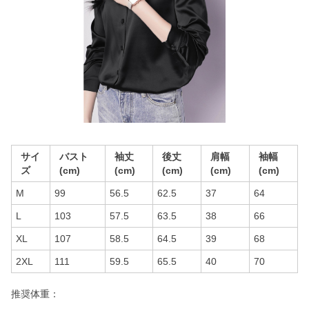
サイ
バスト
袖丈
後丈
肩幅
袖幅
ズ
(cm)
(cm)
(cm)
(cm)
(cm)
M
99
56.5
62.5
37
64
L
103
57.5
63.5
38
66
XL
107
58.5
64.5
39
68
2XL
111
59.5
65.5
40
70
推奨体重：