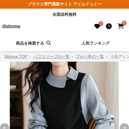
ブラウス専門通販サイト アイルドゥミー
全国送料無料
0
0
Illdome
商品を検索する
人気ランキング
Illdome TOP
›
パフスリーブの一覧
›
ブルベ冬の一覧
›
上品アシ