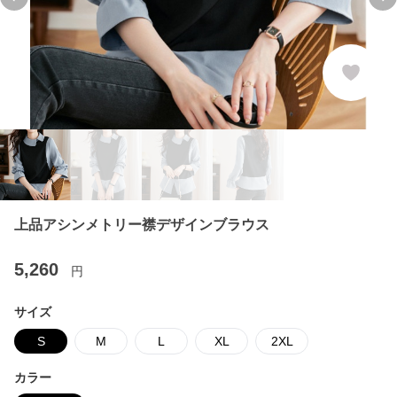
Previous slide
Ne
上品アシンメトリー襟デザインブラウス
5,260
円
サイズ
S
M
L
XL
2XL
カラー