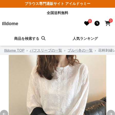
ブラウス専門通販サイト アイルドゥミー
全国送料無料
0
0
Illdome
商品を検索する
人気ランキング
Illdome TOP
›
パフスリーブの一覧
›
ブルベ冬の一覧
›
花柄刺繍