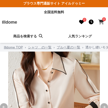
ブラウス専門通販サイト アイルドゥミー
全国送料無料
0
0
Illdome
商品を検索する
人気ランキング
Illdome TOP
›
シャツ の一覧
›
ブルベ夏の一覧
›
透かし縫いモ