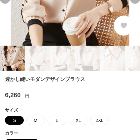
Previous slide
Ne
透かし縫いモダンデザインブラウス
6,260
円
サイズ
S
M
L
XL
2XL
カラー