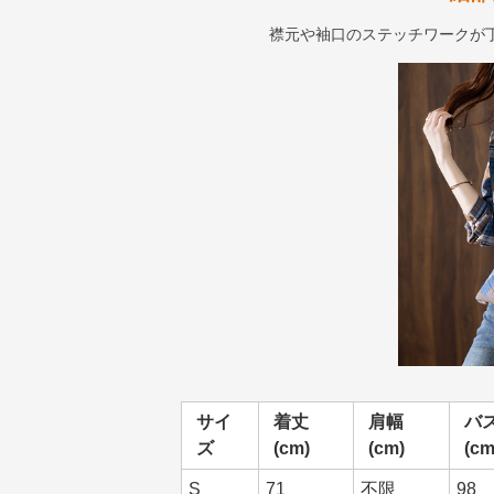
襟元や袖口のステッチワークが
サイ
着丈
肩幅
バ
ズ
(cm)
(cm)
(cm
S
71
不限
98