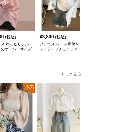
80
¥
3,800
¥
3,160
(税込)
(税込)
(税込)
ウス ゆったりシル
ブラウス レース襟付き
ブラウス アシンメトリ
トのオーバーサイズ
ストライプチュニック
ーデザイン オーバーサ
ツ
イズブラウス
もっと見る
人気