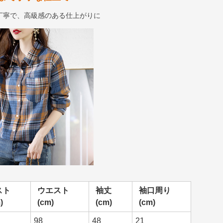
丁寧で、高級感のある仕上がりに
スト
ウエスト
袖丈
袖口周り
)
(cm)
(cm)
(cm)
98
48
21