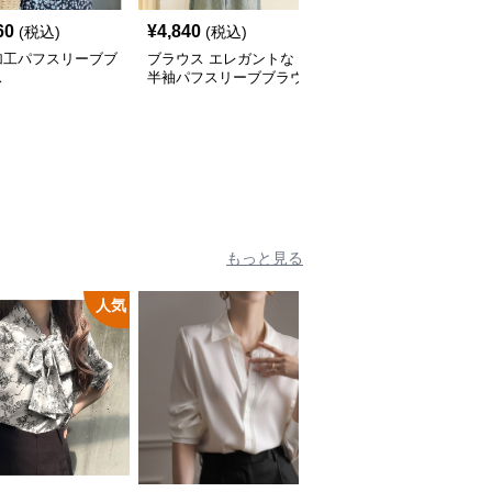
60
¥
4,840
¥
5,840
(税込)
(税込)
(税込)
加工パフスリーブブ
ブラウス エレガントな
シンプル立ち襟ブラウス
ス
半袖パフスリーブブラウ
ス
もっと見る
人気