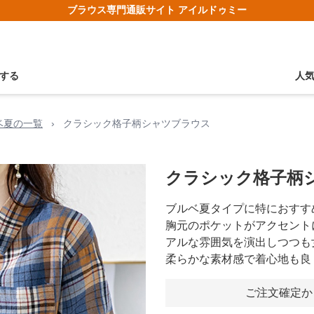
ブラウス専門通販サイト アイルドゥミー
する
人
ベ夏の一覧
›
クラシック格子柄シャツブラウス
クラシック格子柄
ブルベ夏タイプに特におすす
胸元のポケットがアクセント
アルな雰囲気を演出しつつも
柔らかな素材感で着心地も良
ご注文確定か