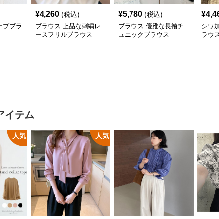
¥
4,260
¥
5,780
¥
4,4
(税込)
(税込)
ーブブラ
ブラウス 上品な刺繍レ
ブラウス 優雅な長袖チ
シワ
ースフリルブラウス
ュニックブラウス
ラウ
アイテム
人気
人気