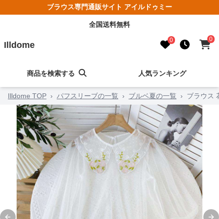
ブラウス専門通販サイト アイルドゥミー
全国送料無料
0
0
Illdome
商品を検索する
人気ランキング
Illdome TOP
›
パフスリーブの一覧
›
ブルベ夏の一覧
›
ブラウス