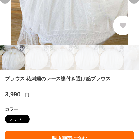
Previous slide
Ne
ブラウス 花刺繍のレース襟付き透け感ブラウス
3,990
円
カラー
フラワー
購入画面に進む