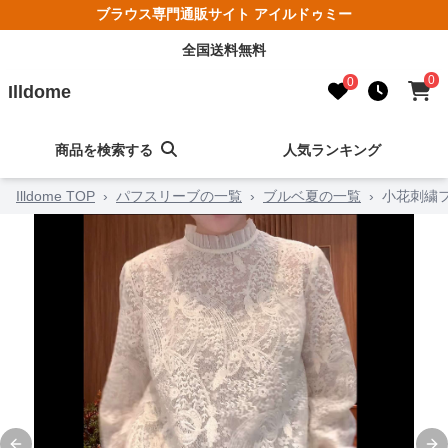
ブラウス専門通販サイト アイルドゥミー
全国送料無料
0
0
Illdome
商品を検索する
人気ランキング
Illdome TOP
›
パフスリーブの一覧
›
ブルベ夏の一覧
›
小花刺繍