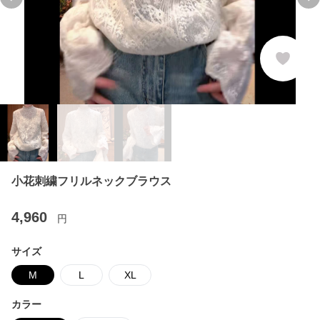
Previous slide
Ne
小花刺繍フリルネックブラウス
4,960
円
サイズ
M
L
XL
カラー