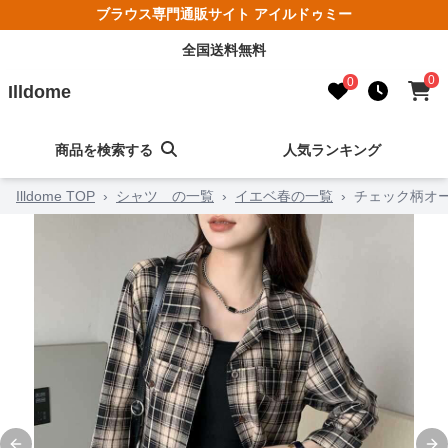
ブラウス専門通販サイト アイルドゥミー
全国送料無料
0
0
Illdome
商品を検索する
人気ランキング
Illdome TOP
›
シャツ の一覧
›
イエベ春の一覧
›
チェック柄オ