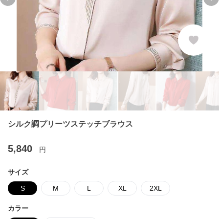
Previous slide
Ne
シルク調プリーツステッチブラウス
5,840
円
サイズ
S
M
L
XL
2XL
カラー