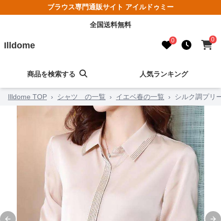
ブラウス専門通販サイト アイルドゥミー
全国送料無料
0
0
Illdome
商品を検索する
人気ランキング
Illdome TOP
›
シャツ の一覧
›
イエベ春の一覧
›
シルク調プリ