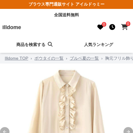
ブラウス専門通販サイト アイルドゥミー
全国送料無料
0
0
Illdome
商品を検索する
人気ランキング
Illdome TOP
›
ボウタイの一覧
›
ブルベ夏の一覧
›
胸元フリル飾