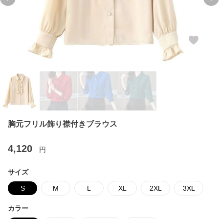
Previous slide
Ne
胸元フリル飾り襟付きブラウス
4,120
円
サイズ
S
M
L
XL
2XL
3XL
カラー