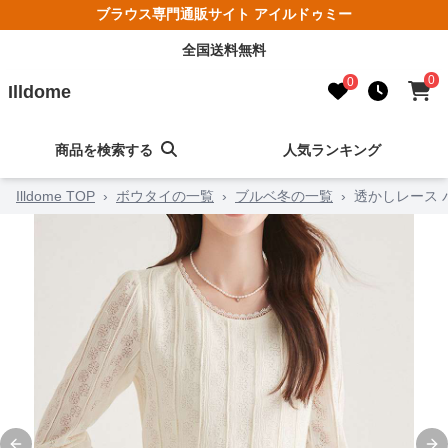
ブラウス専門通販サイト アイルドゥミー
全国送料無料
0
0
Illdome
商品を検索する
人気ランキング
Illdome TOP
›
ボウタイの一覧
›
ブルベ冬の一覧
›
透かしレース 