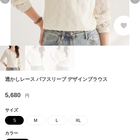
Previous slide
Ne
透かしレース パフスリーブ デザインブラウス
5,680
円
サイズ
S
M
L
XL
カラー