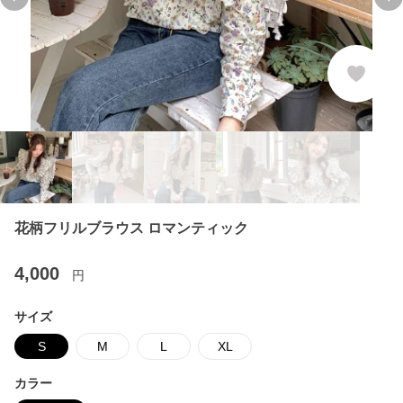
Previous slide
Ne
花柄フリルブラウス ロマンティック
4,000
円
サイズ
S
M
L
XL
カラー