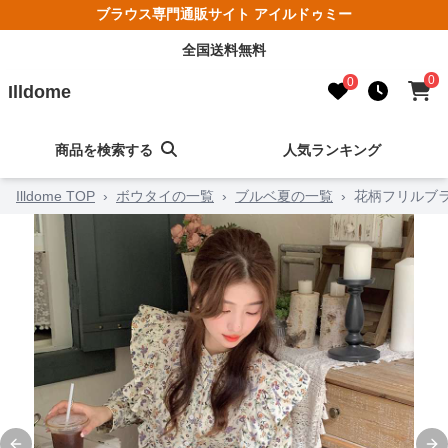
ブラウス専門通販サイト アイルドゥミー
全国送料無料
0
0
Illdome
商品を検索する
人気ランキング
Illdome TOP
›
ボウタイの一覧
›
ブルベ夏の一覧
›
花柄フリルブラ