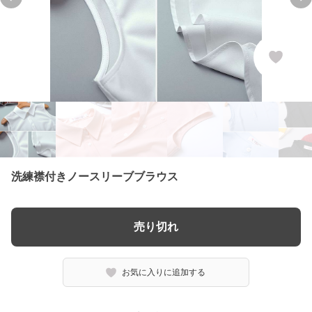
Previous slide
Ne
洗練襟付きノースリーブブラウス
売り切れ
お気に入りに追加する