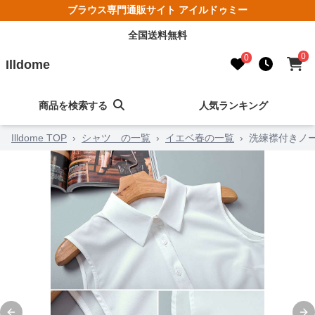
ブラウス専門通販サイト アイルドゥミー
全国送料無料
0
0
Illdome
商品を検索する
人気ランキング
Illdome TOP
›
シャツ の一覧
›
イエベ春の一覧
›
洗練襟付きノ