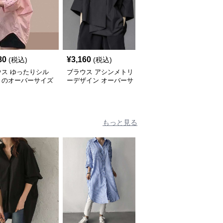
80
¥
3,160
¥
4,000
(税込)
(税込)
(税込)
ウス ゆったりシル
ブラウス アシンメトリ
ブラウス ゆったりシル
トのオーバーサイズ
ーデザイン オーバーサ
エットの透け感チュニッ
ツ
イズブラウス
ク
もっと見る
人