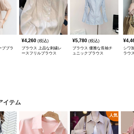
¥
4,260
¥
5,780
¥
4,4
(税込)
(税込)
ーブブラ
ブラウス 上品な刺繍レ
ブラウス 優雅な長袖チ
シワ
ースフリルブラウス
ュニックブラウス
ラウ
アイテム
人気