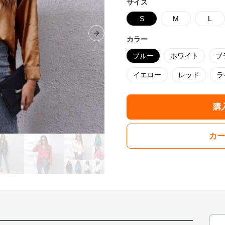
サイズ
S
M
L
Next slide
カラー
ブルー
ホワイト
ブ
イエロー
レッド
ラ
購
カー