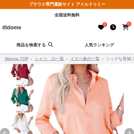
ブラウス専門通販サイト アイルドゥミー
全国送料無料
0
0
Illdome
商品を検索する
人気ランキング
Illdome TOP
›
シャツ の一覧
›
イエベ春の一覧
›
シックな長袖