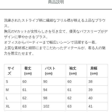
商品説明
洗練されたストライプ柄に繊細なフリル襟が映える上品なブラウ
ス。
胸元のVカットが女性らしさを引き立て、優美なパフスリーブがデ
ザインに華やかさをプラス。
オフィスからパーティーまで幅広いシーンで活躍する一着。
上質な素材感と細部にまでこだわったディテールが、着る人の魅
力を際立たせます。
サイ
着丈
バスト
袖丈
肩幅
ズ
(cm)
(cm)
(cm)
(cm)
S
60
90
60
38
M
61
94
61
39
L
62
98
62
40
XL
63
102
63
41