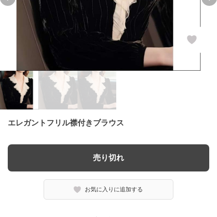
Previous slide
Ne
エレガントフリル襟付きブラウス
売り切れ
お気に入りに追加する