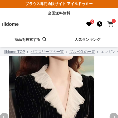
ブラウス専門通販サイト アイルドゥミー
全国送料無料
0
0
Illdome
商品を検索する
人気ランキング
Illdome TOP
›
パフスリーブの一覧
›
ブルベ冬の一覧
›
エレガン