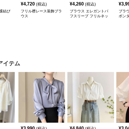
¥
4,720
¥
4,260
¥
3,9
(税込)
(税込)
蝶結び
フリル襟レース装飾ブラ
ブラウス エレガントパ
ブラウ
ウス
フスリーブ フリルネッ
ボンタ
クブラウス
アイテム
¥
3,990
¥
4,840
¥
3,0
(税込)
(税込)