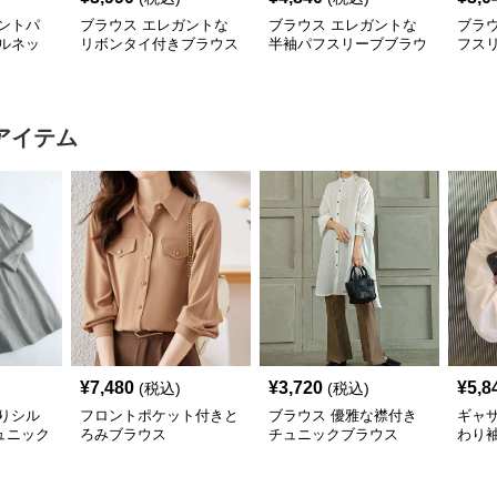
ントパ
ブラウス エレガントな
ブラウス エレガントな
ブラ
ルネッ
リボンタイ付きブラウス
半袖パフスリーブブラウ
フス
ス
ス
アイテム
¥
7,480
¥
3,720
¥
5,8
(税込)
(税込)
りシル
フロントポケット付きと
ブラウス 優雅な襟付き
ギャ
ュニック
ろみブラウス
チュニックブラウス
わり