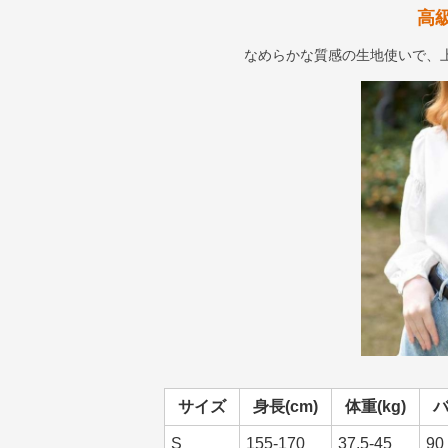
高
なめらかな質感の生地使いで、
サイズ
身長(cm)
体重(kg)
バ
S
155-170
37.5-45
90