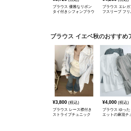
ブラウス 優雅なリボン
ブラウス エレガ
タイ付きシフォンブラウ
フスリーブ フリ
ス
クブラウス
ブラウス
イエベ秋
のおすすめ
¥
3,800
¥
4,000
(税込)
(税込)
ブラウス レース襟付き
ブラウス ゆった
ストライプチュニック
エットの麻混チ