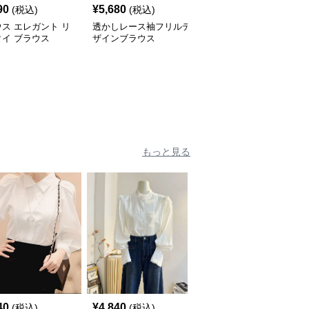
90
¥
5,680
¥
5,880
(税込)
(税込)
(税込)
ス エレガント リ
透かしレース袖フリルデ
優美リボンタイ とろみ
イ ブラウス
ザインブラウス
ブラウス
もっと見る
40
¥
4,840
¥
4,840
(税込)
(税込)
(税込)