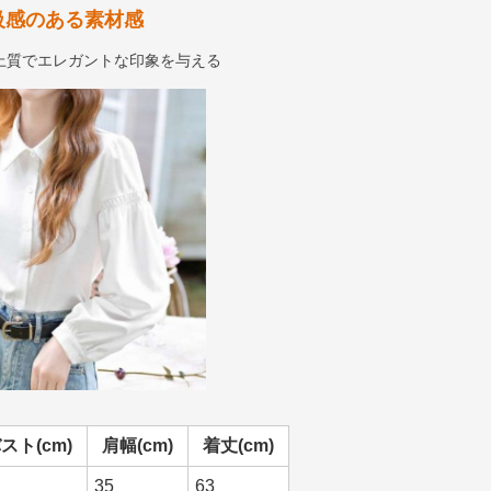
級感のある素材感
上質でエレガントな印象を与える
スト(cm)
肩幅(cm)
着丈(cm)
35
63