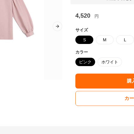
4,520
円
Next slide
サイズ
S
M
L
カラー
ピンク
ホワイト
購
カー