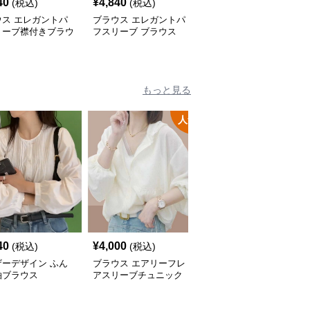
40
¥
4,840
¥
4,840
(税込)
(税込)
(税込)
ウス エレガントパ
ブラウス エレガントパ
ブラウス パール襟付き
リーブ襟付きブラウ
フスリーブ ブラウス
エレガントブラウス
もっと見る
人気
40
¥
4,000
¥
4,000
(税込)
(税込)
(税込)
ザーデザイン ふん
ブラウス エアリーフレ
ブラウス ゆるふわシル
袖ブラウス
アスリーブチュニック
エット チュニックカー
ディガン