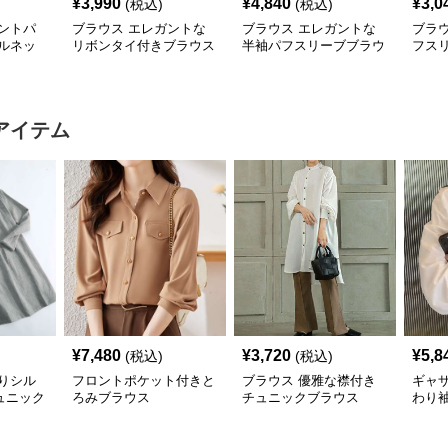
¥
3,990
¥
4,840
¥
3,0
(税込)
(税込)
ントパ
ブラウス エレガントな
ブラウス エレガントな
ブラ
ルネッ
リボンタイ付きブラウス
半袖パフスリーブブラウ
フス
ス
ス
アイテム
¥
7,480
¥
3,720
¥
5,8
(税込)
(税込)
りシル
フロントポケット付きと
ブラウス 優雅な襟付き
ギャ
ュニック
ろみブラウス
チュニックブラウス
わり