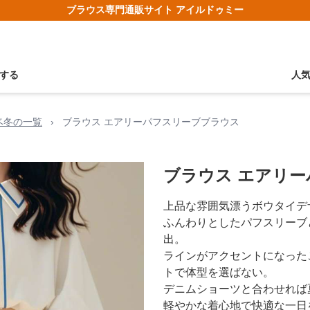
ブラウス専門通販サイト アイルドゥミー
する
人
ベ冬の一覧
›
ブラウス エアリーパフスリーブブラウス
ブラウス エアリ
上品な雰囲気漂うボウタイデ
ふんわりとしたパフスリーブ
出。
ラインがアクセントになった
トで体型を選ばない。
デニムショーツと合わせれば
軽やかな着心地で快適な一日