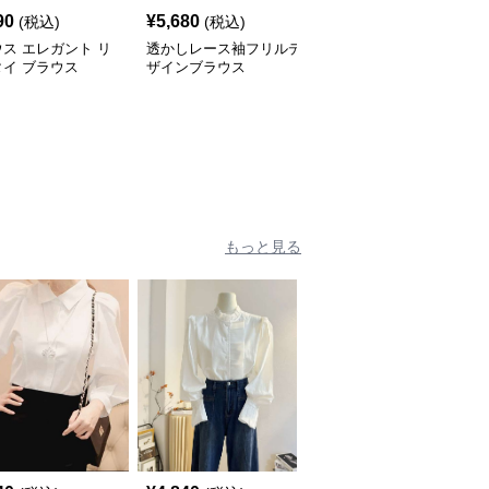
90
¥
5,680
¥
5,880
(税込)
(税込)
(税込)
ス エレガント リ
透かしレース袖フリルデ
優美リボンタイ とろみ
イ ブラウス
ザインブラウス
ブラウス
もっと見る