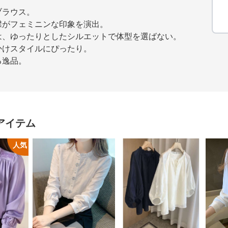
ブラウス。
襟がフェミニンな印象を演出。
は、ゆったりとしたシルエットで体型を選ばない。
かけスタイルにぴったり。
る逸品。
アイテム
人気