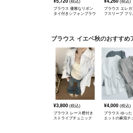
¥
5,720
¥
4,260
(税込)
(税込)
ブラウス 優雅なリボン
ブラウス エレガ
タイ付きシフォンブラウ
フスリーブ フリ
ス
クブラウス
ブラウス
イエベ秋
のおすすめ
¥
3,800
¥
4,000
(税込)
(税込)
ブラウス レース襟付き
ブラウス ゆった
ストライプチュニック
エットの麻混チ