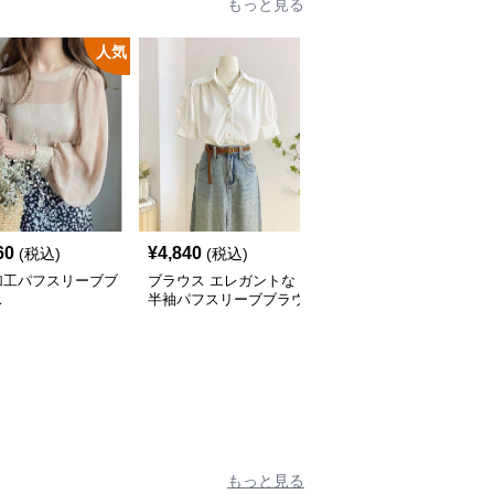
もっと見る
人気
60
¥
4,840
¥
5,840
(税込)
(税込)
(税込)
加工パフスリーブブ
ブラウス エレガントな
シンプル立ち襟ブラウス
ス
半袖パフスリーブブラウ
ス
もっと見る