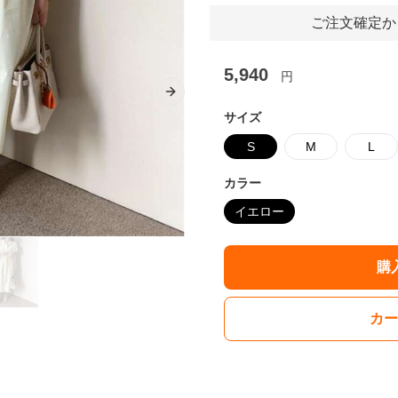
ご注文確定か
5,940
円
Next slide
サイズ
S
M
L
カラー
イエロー
購
カー