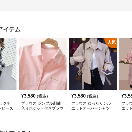
アイテム
人気
¥
3,580
¥
3,580
¥
3,5
(税込)
(税込)
ックチ
ブラウス シンプル刺繍
ブラウス ゆったりシル
ブラ
ンピース
入りポケット付きブラウ
エットオーバーシャツ
エッ
ス
シャ