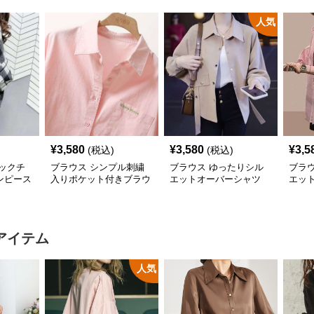
人気
¥
3,580
¥
3,580
¥
3,5
(税込)
(税込)
ックチ
ブラウス シンプル刺繍
ブラウス ゆったりシル
ブラ
ンピース
入りポケット付きブラウ
エットオーバーシャツ
エッ
ス
シャ
アイテム
人気