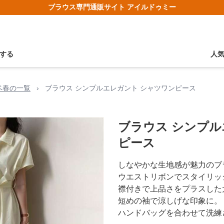
ブラウス専門通販サイト アイルドゥミー
する
人
ベ春の一覧
›
ブラウス シンプルエレガント シャツワンピース
ブラウス シンプル
ピース
しなやかな生地感が魅力のブ
ウエストリボンでスタイリッ
襟付きで上品さをプラスした
短めの袖で涼しげな印象に。
ハンドバッグを合わせて洗練