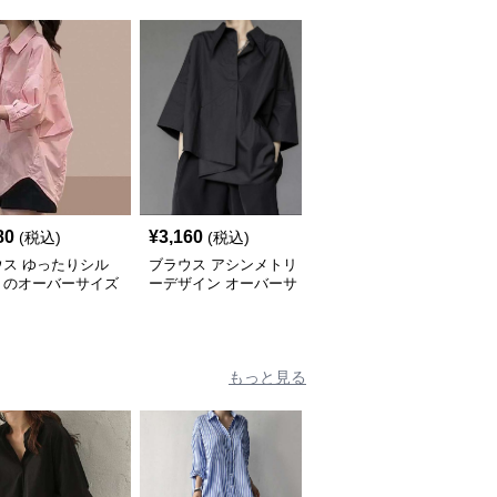
80
¥
3,160
¥
4,000
(税込)
(税込)
(税込)
ウス ゆったりシル
ブラウス アシンメトリ
ブラウス ゆったりシル
トのオーバーサイズ
ーデザイン オーバーサ
エットの透け感チュニッ
ツ
イズブラウス
ク
もっと見る
人