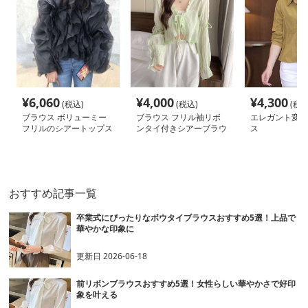
¥
6,060
¥
4,000
¥
4,300
(税込)
(税込)
(税込
ブラウス ボリューミー
ブラウス フリル袖リボ
エレガント変形
フリルのシアートップス
ンタイ付きシアーブラウ
ス
ス
おすすめ記事一覧
卒業式にぴったりなボウタイブラウスおすすめ5選！上品で
華やかな印象に
更新日
2026-06-18
前リボンブラウスおすすめ5選！女性らしい華やかさで好印
象を叶える