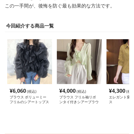
この一手間が、後悔を防ぐ最も効果的な方法です。
今回紹介する商品一覧
¥
6,060
¥
4,000
¥
4,300
(税込)
(税込)
(税込
ブラウス ボリューミー
ブラウス フリル袖リボ
エレガント変形
フリルのシアートップス
ンタイ付きシアーブラウ
ス
ス