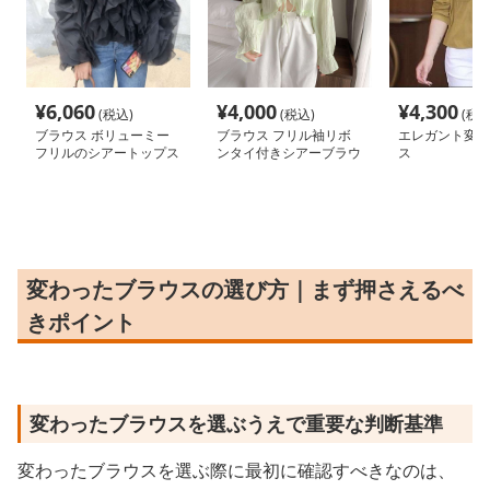
¥
6,060
¥
4,000
¥
4,300
(税込)
(税込)
(税込
ブラウス ボリューミー
ブラウス フリル袖リボ
エレガント変形
フリルのシアートップス
ンタイ付きシアーブラウ
ス
ス
変わったブラウスの選び方｜まず押さえるべ
きポイント
変わったブラウスを選ぶうえで重要な判断基準
変わったブラウスを選ぶ際に最初に確認すべきなのは、