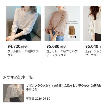
¥
4,720
¥
5,680
¥
5,040
(税込)
(税込)
(税込
フリル襟レース装飾ブラ
透かしレース袖フリルデ
上品コントラス
ウス
ザインブラウス
ブラウス
おすすめ記事一覧
リボンブラウスおすすめ5選！女性らしい華やかさで好印象
を叶える
更新日
2026-06-30