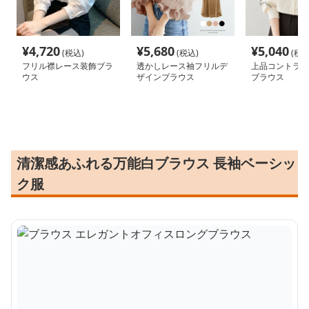
¥
4,720
¥
5,680
¥
5,040
(税込)
(税込)
(税込
フリル襟レース装飾ブラ
透かしレース袖フリルデ
上品コントラス
ウス
ザインブラウス
ブラウス
清潔感あふれる万能白ブラウス 長袖ベーシッ
ク服