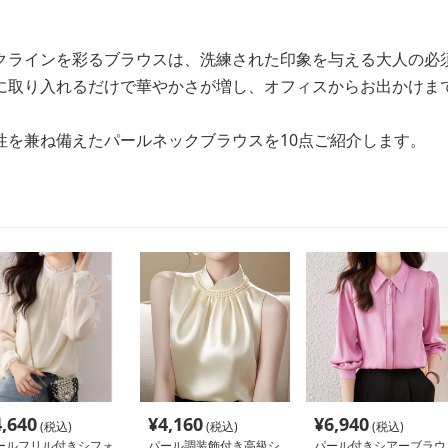
クラインを彩るブラウスは、洗練された印象を与える大人の必
に取り入れるだけで華やかさが増し、オフィスからお出かけま
性を兼ね備えたパールネックブラウスを10点ご紹介します。
4,640
¥
4,160
¥
6,940
(税込)
(税込)
(税込)
ールフリル付きシフォ
パール調装飾付き高級シ
パール付きシアーブラウ