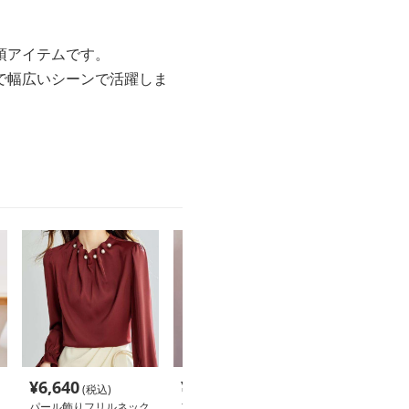
須アイテムです。
で幅広いシーンで活躍しま
¥
6,640
¥
5,840
¥
5,420
(税込)
(税込)
(税込
パール飾りフリルネック
フリルデザイン パール
パールフリル 