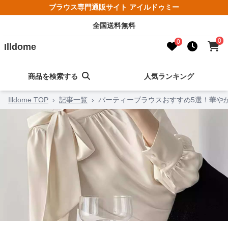
ブラウス専門通販サイト アイルドゥミー
全国送料無料
0
0
Illdome
商品を検索する
人気ランキング
Illdome TOP
›
記事一覧
›
パーティーブラウスおすすめ5選！華や