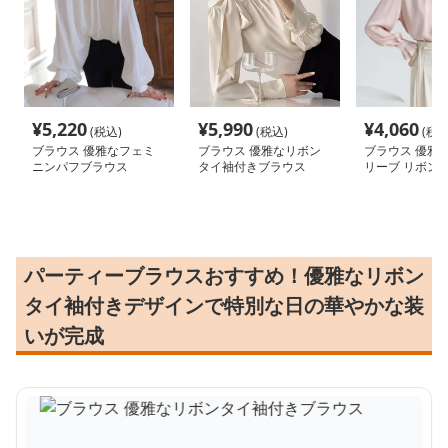
¥
5,220
¥
5,990
¥
4,060
(税込)
(税込)
(税込
ブラウス 優雅なフェミ
ブラウス 優雅なリボン
ブラウス 優雅
ニンパフブラウス
タイ袖付きブラウス
リーブ リボン
ス
パーティーブラウスおすすめ！優雅なリボン
タイ袖付きデザインで特別な日の華やかな装
いが完成