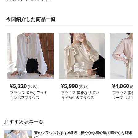
今回紹介した商品一覧
¥
5,220
¥
5,990
¥
4,060
(税込)
(税込)
(税込
ブラウス 優雅なフェミ
ブラウス 優雅なリボン
ブラウス 優雅
ニンパフブラウス
タイ袖付きブラウス
リーブ リボン
ス
おすすめ記事一覧
春のブラウスおすすめ5選！軽やかな着心地で華やかな印象
に