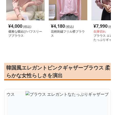
¥
4,000
¥
4,180
¥
7,990
(税込)
(税込)
(税込
優雅な蝶結びパフスリー
花柄刺繍フリル襟ブラウ
在庫切れ
ブブラウス
ス
ブラウス エレ
たっぷりギャザ
ス
韓国風エレガントピンクギャザーブラウス 柔
らかな女性らしさを演出