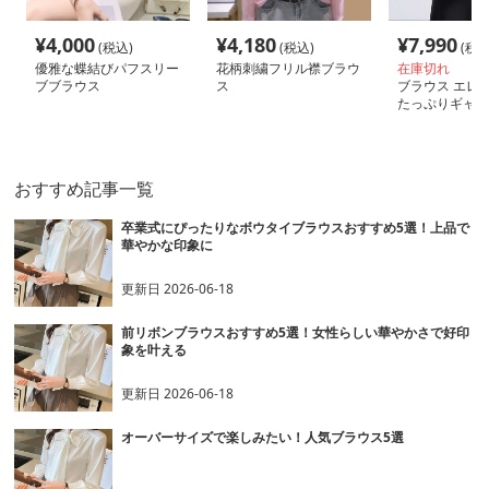
¥
4,000
¥
4,180
¥
7,990
(税込)
(税込)
(税込
優雅な蝶結びパフスリー
花柄刺繍フリル襟ブラウ
在庫切れ
ブブラウス
ス
ブラウス エレ
たっぷりギャザ
ス
おすすめ記事一覧
卒業式にぴったりなボウタイブラウスおすすめ5選！上品で
華やかな印象に
更新日
2026-06-18
前リボンブラウスおすすめ5選！女性らしい華やかさで好印
象を叶える
更新日
2026-06-18
オーバーサイズで楽しみたい！人気ブラウス5選