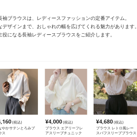
長袖ブラウスは、レディースファッションの定番アイテム。
なデザインまで、おしゃれの幅を広げてくれる魅力があります
主役になる長袖レディースブラウスをご紹介します。
4,160
¥
4,000
¥
4,680
(税込)
(税込)
(税込)
なやかサテンとろみブ
ブラウス エアリーフレ
ブラウス レトロ風レー
ウス
アスリーブチュニック
スパフスリーブブラウス