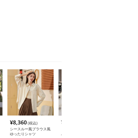
。
¥
8,360
¥
3,880
¥
5,420
(税込)
(税込)
(税込
シースルー風ブラウス風
ビンテージ風ストライプ
パール付きフリ
ゆったりシャツ
パフスリーブブラウス
パフブラウス