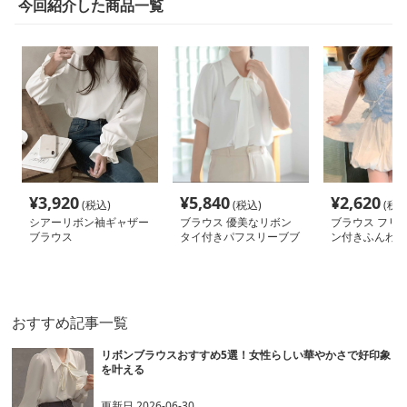
今回紹介した商品一覧
¥
3,920
¥
5,840
¥
2,620
(税込)
(税込)
(税込
シアーリボン袖ギャザー
ブラウス 優美なリボン
ブラウス フリ
ブラウス
タイ付きパフスリーブブ
ン付きふんわり
ラウス
おすすめ記事一覧
リボンブラウスおすすめ5選！女性らしい華やかさで好印象
を叶える
更新日
2026-06-30