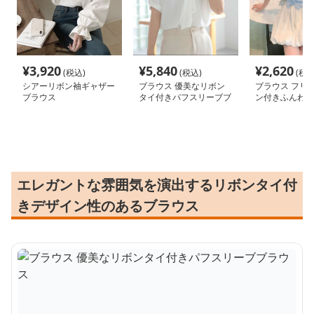
¥
3,920
¥
5,840
¥
2,620
(税込)
(税込)
(税込
シアーリボン袖ギャザー
ブラウス 優美なリボン
ブラウス フリ
ブラウス
タイ付きパフスリーブブ
ン付きふんわり
ラウス
エレガントな雰囲気を演出するリボンタイ付
きデザイン性のあるブラウス