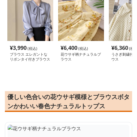
¥
3,990
¥
6,400
¥
6,360
(税込)
(税込)
(税込
ブラウス エレガントな
花ウサギ柄ナチュラルブ
うさぎ刺繍付き
リボンタイ付きブラウス
ラウス
ウス
優しい色合いの花ウサギ模様とブラウスボタ
ンかわいい春色ナチュラルトップス