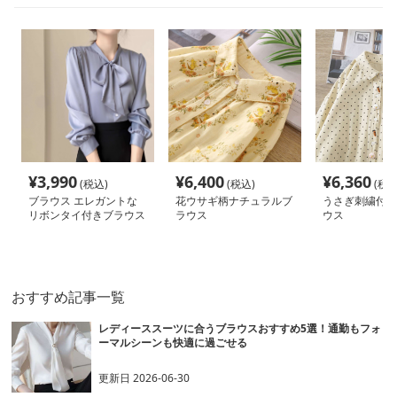
¥
3,990
¥
6,400
¥
6,360
(税込)
(税込)
(税込
ブラウス エレガントな
花ウサギ柄ナチュラルブ
うさぎ刺繍付き
リボンタイ付きブラウス
ラウス
ウス
おすすめ記事一覧
レディーススーツに合うブラウスおすすめ5選！通勤もフォ
ーマルシーンも快適に過ごせる
更新日
2026-06-30