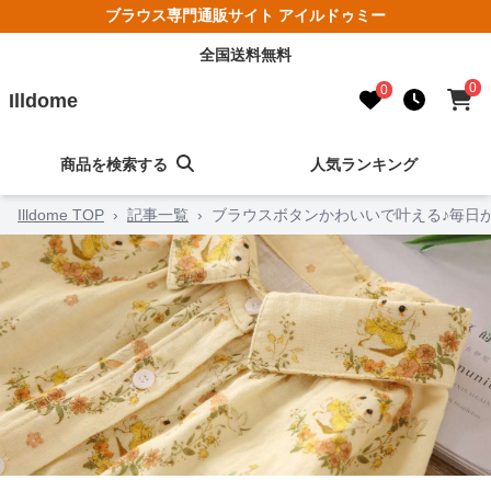
ブラウス専門通販サイト アイルドゥミー
全国送料無料
0
0
Illdome
商品を検索する
人気ランキング
Illdome TOP
›
記事一覧
›
ブラウスボタンかわいいで叶える♪毎日