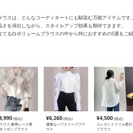
ラウスは、どんなコーディネートにも馴染む万能アイテムです
品さを演出しながら、スタイルアップ効果も期待できます。
立てる白ボリュームブラウスの中から特におすすめの5選をご
4,990
¥
6,260
¥
4,500
(税込)
(税込)
(税込)
ラウス 豪華レース襟
優雅なパフスリーブブラ
エレガントフリル襟付
きリボンブラウス
ウス
ブラウス