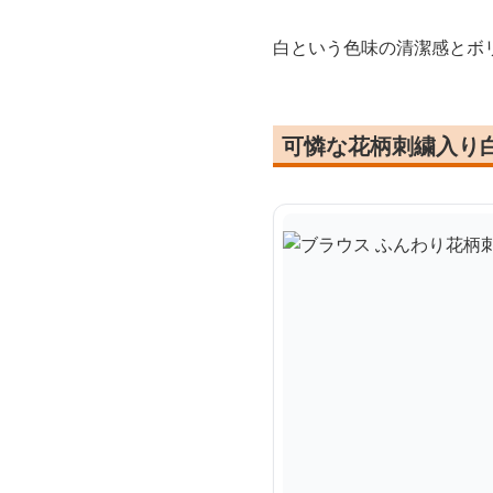
白という色味の清潔感とボ
可憐な花柄刺繍入り