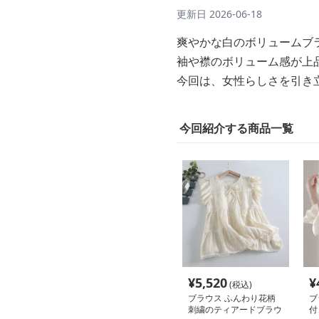
更新日
2026-06-18
爽やかな白のボリュームブ
袖や襟のボリューム感が上
今回は、女性らしさを引き
今回紹介する商品一覧
¥
5,520
¥
(税込)
ブラウス ふんわり花柄
ブ
刺繍のティアードブラウ
付