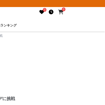
0
0
気ランキング
戦
デに挑戦