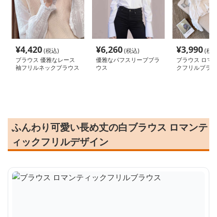
¥
4,420
¥
6,260
¥
3,990
(税込)
(税込)
(税込
ブラウス 優雅なレース
優雅なパフスリーブブラ
ブラウス ロマ
袖フリルネックブラウス
ウス
クフリルブラウ
ふんわり可愛い長め丈の白ブラウス ロマンテ
ィックフリルデザイン