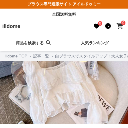
ブラウス専門通販サイト アイルドゥミー
全国送料無料
0
0
Illdome
商品を検索する
人気ランキング
Illdome TOP
›
記事一覧
›
白ブラウスでスタイルアップ！大人女子