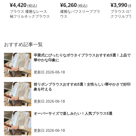
¥
4,420
¥
6,260
¥
3,990
(税込)
(税込)
(税込
ブラウス 優雅なレース
優雅なパフスリーブブラ
ブラウス ロマ
袖フリルネックブラウス
ウス
クフリルブラウ
おすすめ記事一覧
卒業式にぴったりなボウタイブラウスおすすめ5選！上品で
華やかな印象に
更新日
2026-06-18
前リボンブラウスおすすめ5選！女性らしい華やかさで好印
象を叶える
更新日
2026-06-18
オーバーサイズで楽しみたい！人気ブラウス5選
更新日
2026-06-18