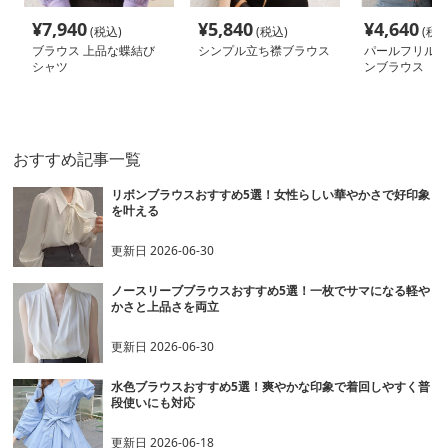
¥
7,940
¥
5,840
¥
4,640
(税込)
(税込)
(税込
ブラウス 上品な蝶結び
シンプル立ち襟ブラウス
パールフリル付
シャツ
ンブラウス
おすすめ記事一覧
リボンブラウスおすすめ5選！女性らしい華やかさで好印象
を叶える
更新日
2026-06-30
ノースリーブブラウスおすすめ5選！一枚でサマになる軽や
かさと上品さを両立
更新日
2026-06-30
水色ブラウスおすすめ5選！爽やかな印象で着回しやすく普
段使いにも対応
更新日
2026-06-18