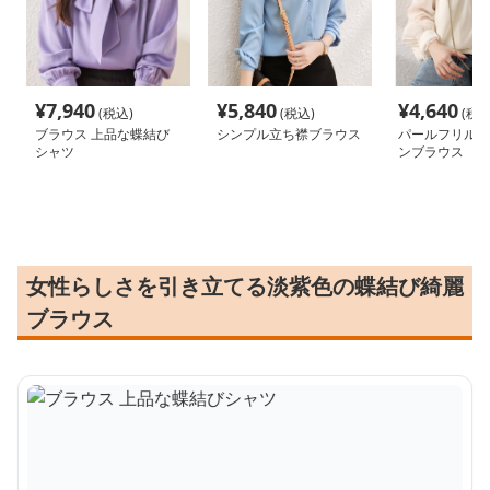
¥
7,940
¥
5,840
¥
4,640
(税込)
(税込)
(税込
ブラウス 上品な蝶結び
シンプル立ち襟ブラウス
パールフリル付
シャツ
ンブラウス
女性らしさを引き立てる淡紫色の蝶結び綺麗
ブラウス