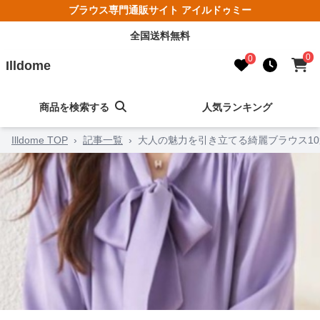
ブラウス専門通販サイト アイルドゥミー
全国送料無料
0
0
Illdome
商品を検索する
人気ランキング
Illdome TOP
›
記事一覧
›
大人の魅力を引き立てる綺麗ブラウス10